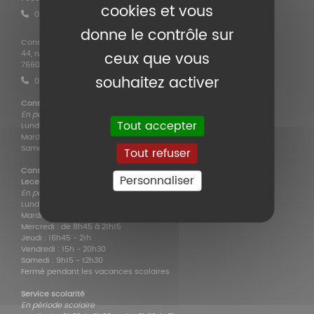
cookies et vous
02 35 11 33 80
donne le contrôle sur
Conservatoire Arthur Honegger – Annexe danse
ceux que vous
44, rue Jules Lecesne
76600 Le Havre
souhaitez activer
02 35 43 19 31
Conservatoire Arthur Honegger - 70, cours de la République
En période scolaire
Tout accepter
Lundi : 10h30 - 22h
Mardi, mercredi, jeudi, vendredi : 9h - 22h
Samedi : 9h - 17h
Tout refuser
Conservatoire Arthur Honegger - Annexe Danse - 44, rue Jules
Personnaliser
Lecesne
En période scolaire
Lundi : 16h45 - 20h
Mardi : 14h - 20h45
Mercredi : de 8h45 à 21h15
Jeudi : 16h45 - 21h
Vendredi : 15h - 20h30
Samedi : 9h15 - 12h30
Fermé pendant les vacances scolaires
Service scolarité
En période scolaire