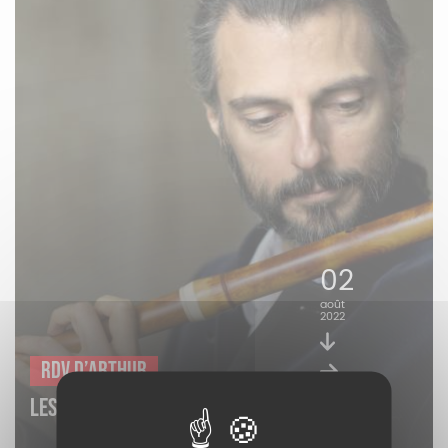
02
août
2022
RDV d’Arthur
07
LES MUSICIENS DE SAINT-JULIEN
août
2022