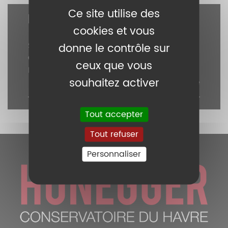
Ce site utilise des
POUR ALLER PLUS LOIN
cookies et vous
Site internet Le Phare - Centre
donne le contrôle sur
Chorégraphique National du Havre
ceux que vous
Normandie, dir…
souhaitez activer
Voir cette page
Tout accepter
Tout refuser
Personnaliser