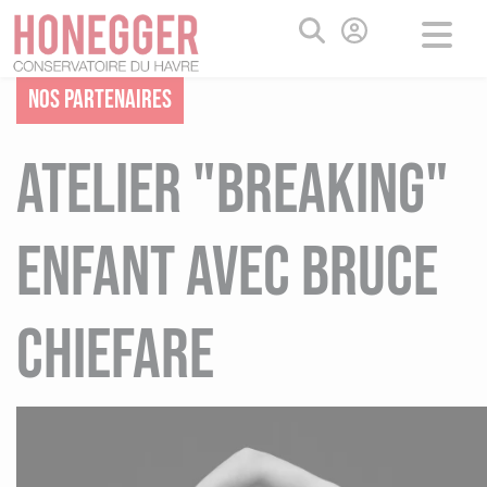
Aller
Panneau de gestion des cookies
au
contenu
principal
Nos partenaires
ATELIER "BREAKING"
ENFANT AVEC BRUCE
CHIEFARE