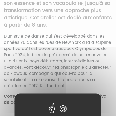
son essence et son vocabulaire, jusqu’à sa
transformation vers une approche plus
artistique. Cet atelier est dédié aux enfants
à partir de 8 ans.
D’un style de danse qui s’est développé dans les
années 70 dans les rues de New York à la discipline
sportive qu’il est devenu aux Jeux Olympiques de
Paris 2024, le breaking n’a cessé de se renouveler.
B-girls et b-boys débutants, intermédiaires ou
avancés, vont découvrir la philosophie du directeur
de Flowcus, compagnie qui oeuvre pour la
sensibilisation à la danse hip hop depuis sa
création en 2017. Kill the beat !
Consultez la programmation complète du festival
de danse PLEIN PHARE IN #3 en cliquant ici !