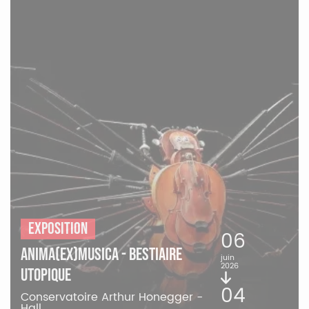
Exposition
06
ANIMA(EX)MUSICA - Bestiaire
juin
2026
utopique
04
Conservatoire Arthur Honegger -
Hall