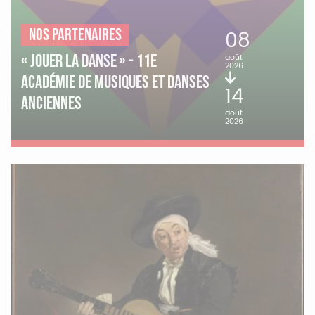
Nos partenaires
08
« Jouer la danse » - 11e
août
2026
Académie de musiques et danses
14
anciennes
août
2026